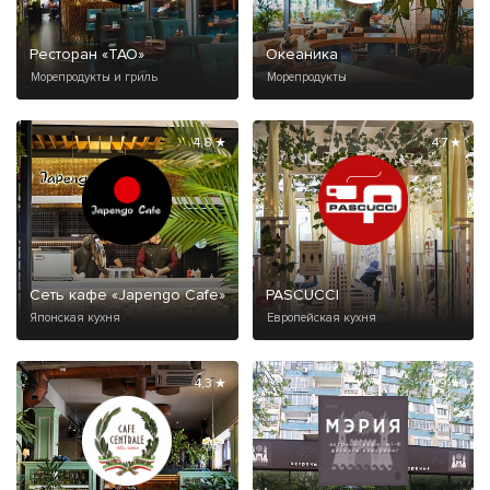
Ресторан «ТАО»
Океаника
Морепродукты и гриль
Морепродукты
4,8 ★
4,7 ★
Сеть кафе «Japengo Cafe»
PASCUCCI
Японская кухня
Европейская кухня
4,3 ★
4,9 ★