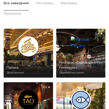
Все заведения
Рестораны
Магазины
Франшизы
5 ★
5,0 ★
Ресторан «Сыроварня Villa
Папаха
Formaggio»
Дагестанская
Европейская кухня
4,6 ★
4,7 ★