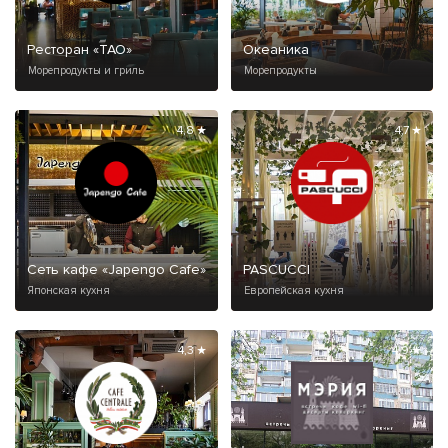
Ресторан «ТАО»
Океаника
Морепродукты и гриль
Морепродукты
4,8 ★
4,7 ★
Сеть кафе «Japengo Cafe»
PASCUCCI
Японская кухня
Европейская кухня
4,3 ★
4,9 ★