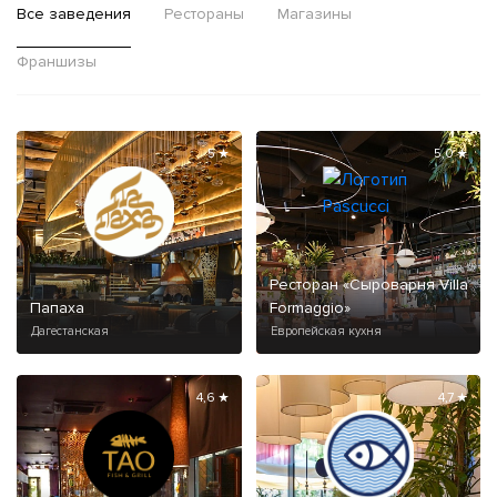
Все заведения
Рестораны
Магазины
Франшизы
5 ★
5,0 ★
Ресторан «Сыроварня Villa
Папаха
Formaggio»
Дагестанская
Европейская кухня
4,6 ★
4,7 ★