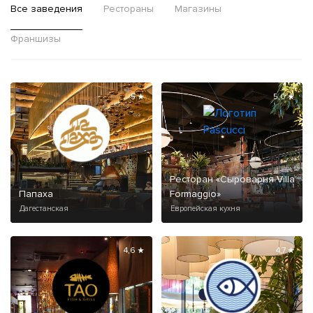
Все заведения
Рестораны
Магазины
Франшизы
5 ★
5,0 ★
Ресторан «Сыроварня Villa
Папаха
Formaggio»
Дагестанская
Европейская кухня
4,6 ★
4,7 ★