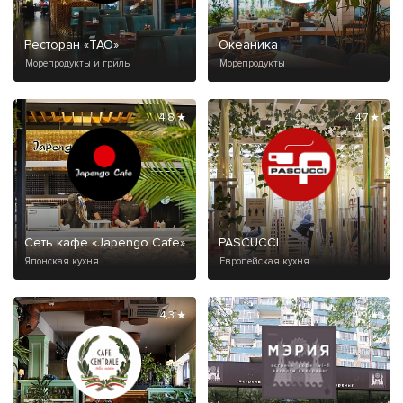
Ресторан «ТАО»
Океаника
Морепродукты и гриль
Морепродукты
4,8 ★
4,7 ★
Сеть кафе «Japengo Cafe»
PASCUCCI
Японская кухня
Европейская кухня
4,3 ★
4,9 ★