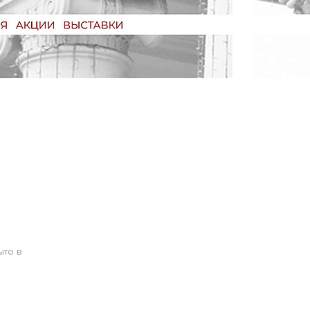
ыто в