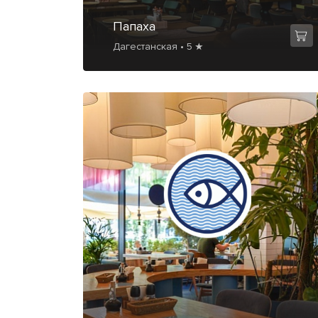
Папаха
Дагестанская • 5 ★