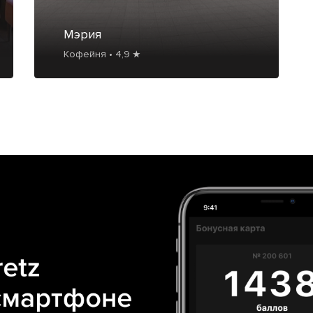
Мэрия
Кофейня • 4,9 ★