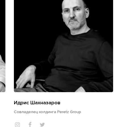
Идрис Шахназаров
Совладелец холдинга Peretz Group