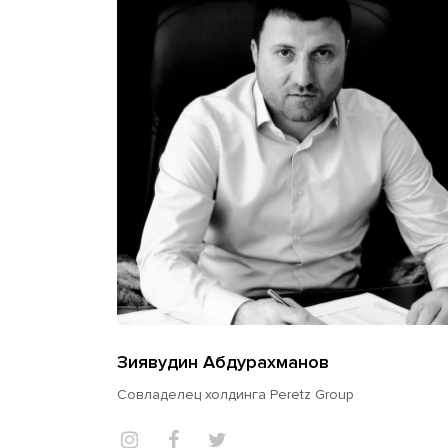
Зиявудин Абдурахманов
Совладелец холдинга Peretz Group