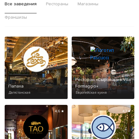
Все заведения
Рестораны
Магазины
Франшизы
5 ★
5,0 ★
Ресторан «Сыроварня Villa
Папаха
Formaggio»
Дагестанская
Европейская кухня
4,6 ★
4,7 ★