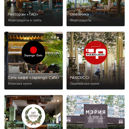
Ресторан «ТАО»
Океаника
Морепродукты и гриль
Морепродукты
4,8 ★
4,7 ★
Сеть кафе «Japengo Cafe»
PASCUCCI
Японская кухня
Европейская кухня
4,3 ★
4,9 ★