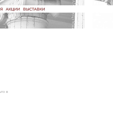
ыто в