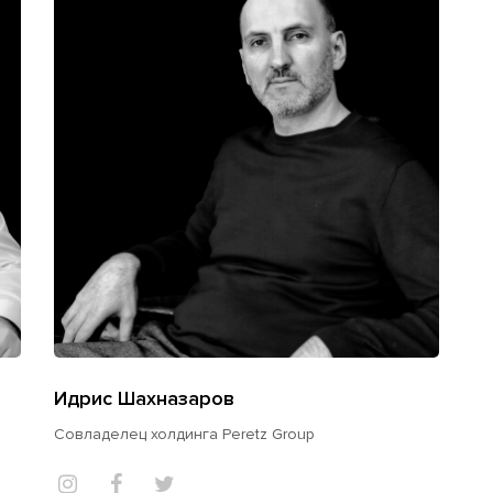
Идрис Шахназаров
Совладелец холдинга Peretz Group