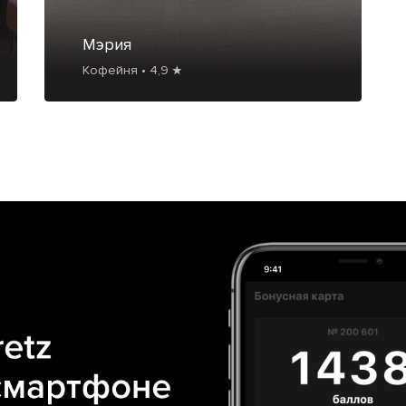
Мэрия
Кофейня • 4,9 ★