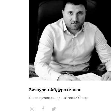
Зиявудин Абдурахманов
Совладелец холдинга Peretz Group