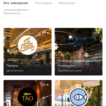
Все заведения
Рестораны
Магазины
Франшизы
5 ★
5,0 ★
Ресторан «Сыроварня Villa
Папаха
Formaggio»
Дагестанская
Европейская кухня
4,6 ★
4,7 ★