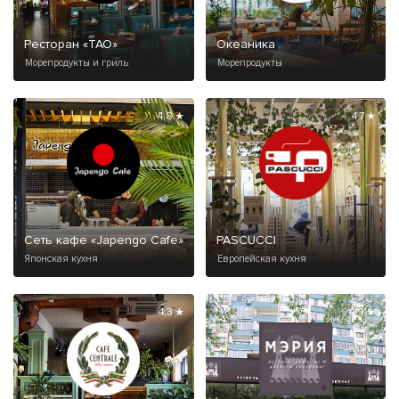
Ресторан «ТАО»
Океаника
Морепродукты и гриль
Морепродукты
4,8 ★
4,7 ★
Сеть кафе «Japengo Cafe»
PASCUCCI
Японская кухня
Европейская кухня
4,3 ★
4,9 ★