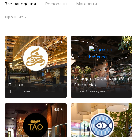
Все заведения
Рестораны
Магазины
Франшизы
5 ★
5,0 ★
Ресторан «Сыроварня Villa
Папаха
Formaggio»
Дагестанская
Европейская кухня
4,6 ★
4,7 ★