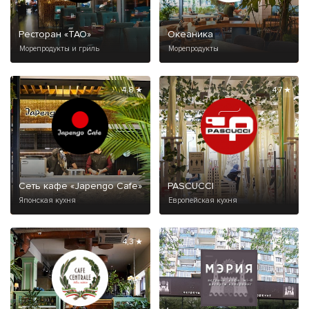
Ресторан «ТАО»
Океаника
Морепродукты и гриль
Морепродукты
4,8 ★
4,7 ★
Сеть кафе «Japengo Cafe»
PASCUCCI
Японская кухня
Европейская кухня
4,3 ★
4,9 ★