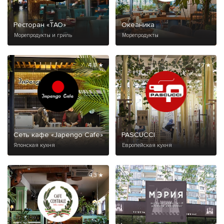
Ресторан «ТАО»
Океаника
Морепродукты и гриль
Морепродукты
4,8 ★
4,7 ★
Сеть кафе «Japengo Cafe»
PASCUCCI
Японская кухня
Европейская кухня
4,3 ★
4,9 ★