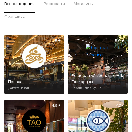
Все заведения
Рестораны
Магазины
Франшизы
5 ★
5,0 ★
Ресторан «Сыроварня Villa
Папаха
Formaggio»
Дагестанская
Европейская кухня
4,6 ★
4,7 ★