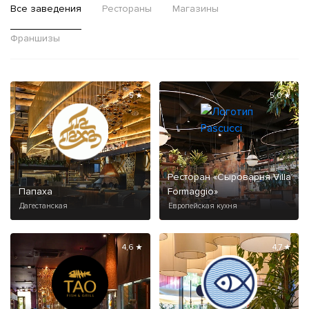
Все заведения
Рестораны
Магазины
Франшизы
5 ★
5,0 ★
Ресторан «Сыроварня Villa
Папаха
Formaggio»
Дагестанская
Европейская кухня
4,6 ★
4,7 ★