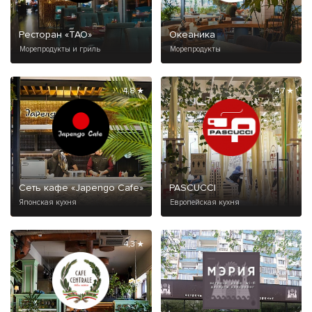
Ресторан «ТАО»
Океаника
Морепродукты и гриль
Морепродукты
4,8 ★
4,7 ★
Сеть кафе «Japengo Cafe»
PASCUCCI
Японская кухня
Европейская кухня
4,3 ★
4,9 ★