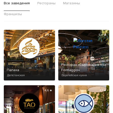
Все заведения
Рестораны
Магазины
Франшизы
5 ★
5,0 ★
Ресторан «Сыроварня Villa
Папаха
Formaggio»
Дагестанская
Европейская кухня
4,6 ★
4,7 ★