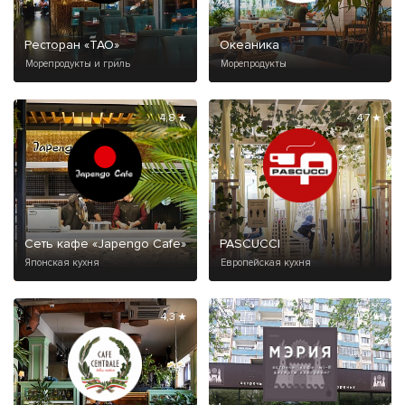
Ресторан «ТАО»
Океаника
Морепродукты и гриль
Морепродукты
4,8 ★
4,7 ★
Сеть кафе «Japengo Cafe»
PASCUCCI
Японская кухня
Европейская кухня
4,3 ★
4,9 ★