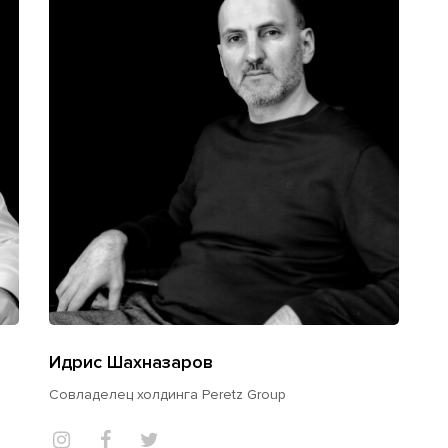
Идрис Шахназаров
Совладелец холдинга Peretz Group