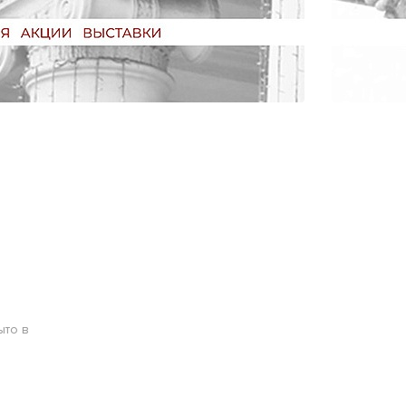
ыто в