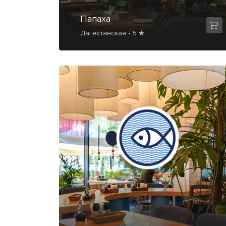
Папаха
Дагестанская • 5 ★