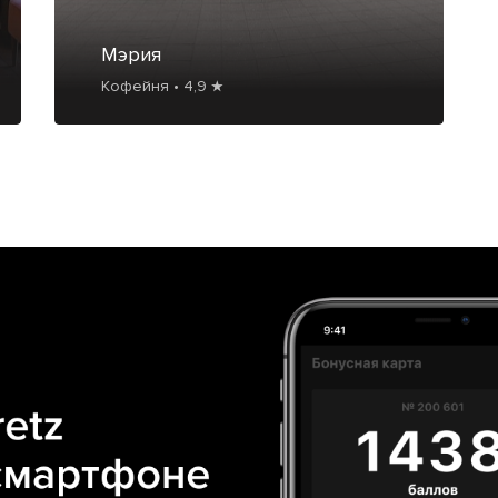
Мэрия
Кофейня • 4,9 ★