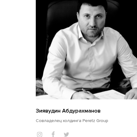
Зиявудин Абдурахманов
Совладелец холдинга Peretz Group