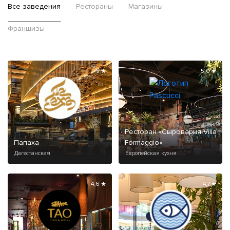
Все заведения
Рестораны
Магазины
Франшизы
5 ★
5,0 ★
Ресторан «Сыроварня Villa
Папаха
Formaggio»
Дагестанская
Европейская кухня
4,6 ★
4,7 ★