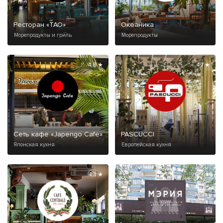
Ресторан «ТАО»
Океаника
Морепродукты и гриль
Морепродукты
4,8 ★
4,7 ★
Сеть кафе «Japengo Cafe»
PASCUCCI
Японская кухня
Европейская кухня
4,3 ★
4,9 ★