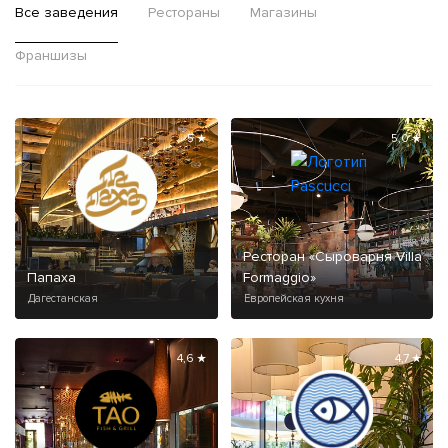
Все заведения
Рестораны
Магазины
Франшизы
5 ★
5,0 ★
Ресторан «Сыроварня Villa
Папаха
Formaggio»
Дагестанская
Европейская кухня
4,6 ★
4,7 ★