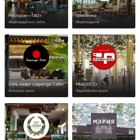
Ресторан «ТАО»
Океаника
Морепродукты и гриль
Морепродукты
4,8 ★
4,7 ★
Сеть кафе «Japengo Cafe»
PASCUCCI
Японская кухня
Европейская кухня
4,3 ★
4,9 ★